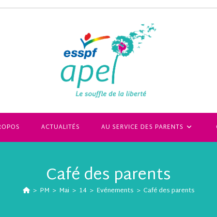
ROPOS
ACTUALITÉS
AU SERVICE DES PARENTS
Café des parents
>
PM
>
Mai
>
14
>
Evénements
>
Café des parents