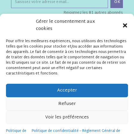
OK
Rejoignez les 81 autres abonnés
Gérer le consentement aux
cookies
Téléchargements
Pour offrir les meilleures expériences, nous utilisons des technologies
Flyer de présentation de l'Apel
telles que les cookies pour stocker et/ou accéder aux informations
Statuts de l'Apel ESSPF
des appareils. Le fait de consentir à ces technologies nous permettra
de traiter des données telles que le comportement de navigation ou
les ID uniques sur ce site. Le fait de ne pas consentir ou de retirer son
consentement peut avoir un effet négatif sur certaines
Contact
caractéristiques et fonctions.
APEL Ensemble Scolaire
Saint Pierre Fourier
13 rue de Prague – 75012 Paris
Accepter
secretariatapelesspf@gmail.com
Refuser
Voir les préférences
Mentions Légales
Confidentialité – RGPD
Politique de cookies (UE)
Politique de
Politique de confidentialité – Règlement Général de