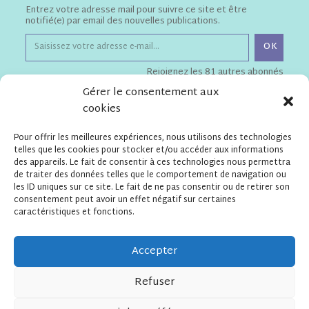
Entrez votre adresse mail pour suivre ce site et être
notifié(e) par email des nouvelles publications.
OK
Rejoignez les 81 autres abonnés
Gérer le consentement aux
cookies
Téléchargements
Pour offrir les meilleures expériences, nous utilisons des technologies
Flyer de présentation de l'Apel
telles que les cookies pour stocker et/ou accéder aux informations
Statuts de l'Apel ESSPF
des appareils. Le fait de consentir à ces technologies nous permettra
de traiter des données telles que le comportement de navigation ou
les ID uniques sur ce site. Le fait de ne pas consentir ou de retirer son
consentement peut avoir un effet négatif sur certaines
Contact
caractéristiques et fonctions.
APEL Ensemble Scolaire
Saint Pierre Fourier
13 rue de Prague – 75012 Paris
Accepter
secretariatapelesspf@gmail.com
Refuser