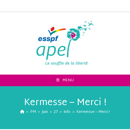
MENU
Kermesse – Merci !
>
PM
>
Juin
>
27
>
Info
>
Kermesse – Merci !