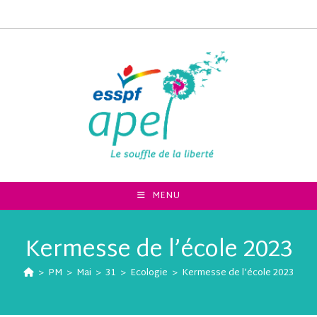
MENU
Kermesse de l’école 2023
>
PM
>
Mai
>
31
>
Ecologie
>
Kermesse de l’école 2023