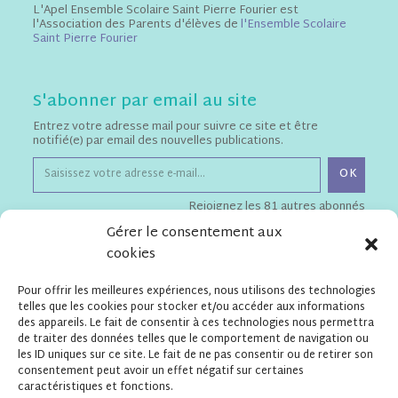
L'Apel Ensemble Scolaire Saint Pierre Fourier est
l'Association des Parents d'élèves de
l'Ensemble Scolaire
Saint Pierre Fourier
S'abonner par email au site
Entrez votre adresse mail pour suivre ce site et être
notifié(e) par email des nouvelles publications.
OK
Rejoignez les 81 autres abonnés
Gérer le consentement aux
cookies
Téléchargements
Pour offrir les meilleures expériences, nous utilisons des technologies
Flyer de présentation de l'Apel
telles que les cookies pour stocker et/ou accéder aux informations
Statuts de l'Apel ESSPF
des appareils. Le fait de consentir à ces technologies nous permettra
de traiter des données telles que le comportement de navigation ou
les ID uniques sur ce site. Le fait de ne pas consentir ou de retirer son
consentement peut avoir un effet négatif sur certaines
Contact
caractéristiques et fonctions.