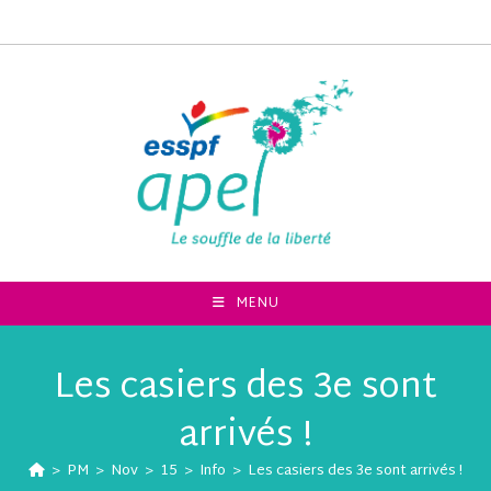
MENU
Les casiers des 3e sont
arrivés !
>
PM
>
Nov
>
15
>
Info
>
Les casiers des 3e sont arrivés !