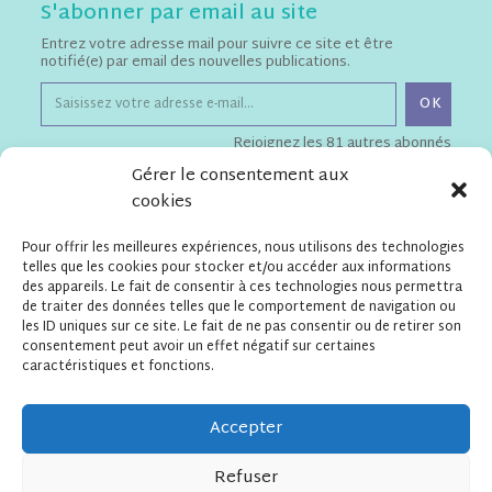
S'abonner par email au site
Entrez votre adresse mail pour suivre ce site et être
notifié(e) par email des nouvelles publications.
OK
Rejoignez les 81 autres abonnés
Gérer le consentement aux
cookies
Téléchargements
Pour offrir les meilleures expériences, nous utilisons des technologies
Flyer de présentation de l'Apel
telles que les cookies pour stocker et/ou accéder aux informations
Statuts de l'Apel ESSPF
des appareils. Le fait de consentir à ces technologies nous permettra
de traiter des données telles que le comportement de navigation ou
les ID uniques sur ce site. Le fait de ne pas consentir ou de retirer son
consentement peut avoir un effet négatif sur certaines
Contact
caractéristiques et fonctions.
APEL Ensemble Scolaire
Saint Pierre Fourier
13 rue de Prague – 75012 Paris
Accepter
secretariatapelesspf@gmail.com
Refuser