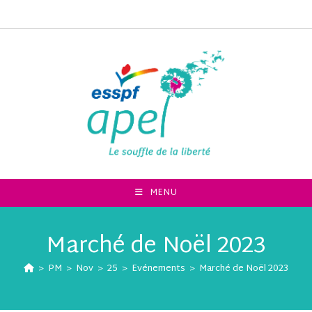
MENU
Marché de Noël 2023
>
PM
>
Nov
>
25
>
Evénements
>
Marché de Noël 2023