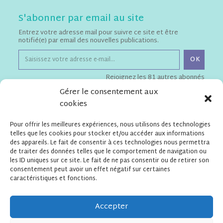
S'abonner par email au site
Entrez votre adresse mail pour suivre ce site et être
notifié(e) par email des nouvelles publications.
OK
Rejoignez les 81 autres abonnés
Gérer le consentement aux
cookies
Téléchargements
Pour offrir les meilleures expériences, nous utilisons des technologies
Flyer de présentation de l'Apel
telles que les cookies pour stocker et/ou accéder aux informations
Statuts de l'Apel ESSPF
des appareils. Le fait de consentir à ces technologies nous permettra
de traiter des données telles que le comportement de navigation ou
les ID uniques sur ce site. Le fait de ne pas consentir ou de retirer son
consentement peut avoir un effet négatif sur certaines
Contact
caractéristiques et fonctions.
APEL Ensemble Scolaire
Saint Pierre Fourier
13 rue de Prague – 75012 Paris
Accepter
secretariatapelesspf@gmail.com