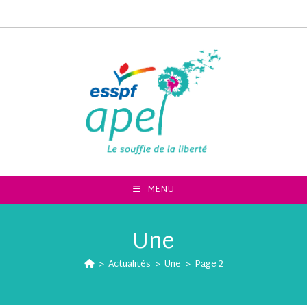
MENU
Une
>
Actualités
>
Une
>
Page 2